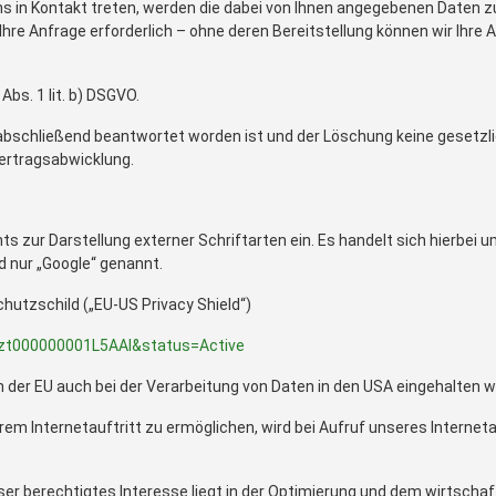
ns in Kontakt treten, werden die dabei von Ihnen angegebenen Daten z
hre Anfrage erforderlich – ohne deren Bereitstellung können wir Ihre A
Abs. 1 lit. b) DSGVO.
e abschließend beantwortet worden ist und der Löschung keine geset
Vertragsabwicklung.
ts zur Darstellung externer Schriftarten ein. Es handelt sich hierbei u
nd nur „Google“ genannt.
hutzschild („EU-US Privacy Shield“)
a2zt000000001L5AAI&status=Active
 der EU auch bei der Verarbeitung von Daten in den USA eingehalten 
em Internetauftritt zu ermöglichen, wird bei Aufruf unseres Internet
Unser berechtigtes Interesse liegt in der Optimierung und dem wirtschaf