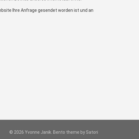
Website Ihre Anfrage gesendet worden ist und an
© 2026 Yvonne Janik. Bento theme by Satori