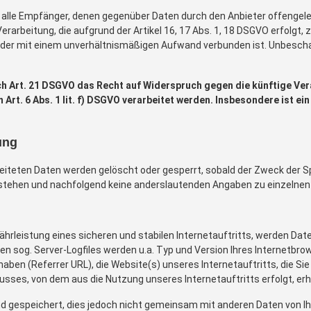
t, alle Empfänger, denen gegenüber Daten durch den Anbieter offengel
arbeitung, die aufgrund der Artikel 16, 17 Abs. 1, 18 DSGVO erfolgt, 
 oder mit einem unverhältnismäßigen Aufwand verbunden ist. Unbesch
ch Art. 21 DSGVO das Recht auf Widerspruch gegen die künftige Ver
Art. 6 Abs. 1 lit. f) DSGVO verarbeitet werden. Insbesondere ist 
ung
beiteten Daten werden gelöscht oder gesperrt, sobald der Zweck der S
tehen und nachfolgend keine anderslautenden Angaben zu einzelnen
rleistung eines sicheren und stabilen Internetauftritts, werden Date
n sog. Server-Logfiles werden u.a. Typ und Version Ihres Internetbro
haben (Referrer URL), die Website(s) unseres Internetauftritts, die S
usses, von dem aus die Nutzung unseres Internetauftritts erfolgt, er
 gespeichert, dies jedoch nicht gemeinsam mit anderen Daten von Ih