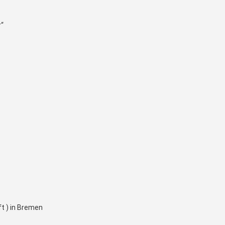
r“
t ) in Bremen